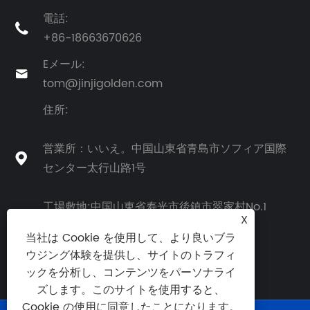
電話:

+86-18663670626
Eメール:

tom@jinjigolden.com
住所:
営業所：いいえ。中国山東省青島市ソフィア国際

センター太行山路1号
工場敷地:中国山東省寿光市後鎮市翠家村No.1
X
当社は Cookie を使用して、より良いブラ
ウジング体験を提供し、サイトのトラフィ
ックを分析し、コンテンツをパーソナライ
ズします。このサイトを使用すると、
Cookie の使用に同意したことになります。