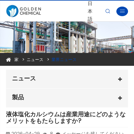
日
本


語
家
ニュース
業界ニュース
ニュース
製品
液体塩化カルシウムは産業用途にどのような
メリットをもたらしますか?
2026-04-29
8
メッセージを残してください