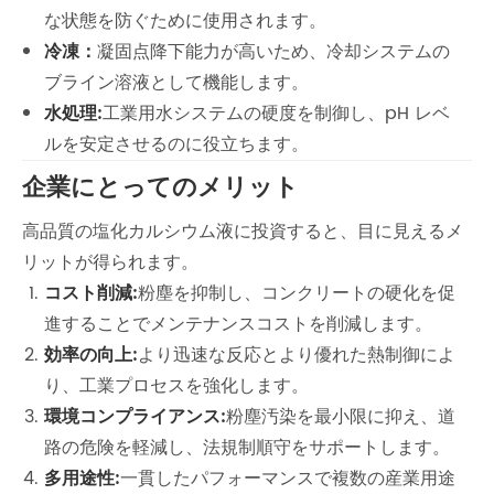
な状態を防ぐために使用されます。
冷凍：
凝固点降下能力が高いため、冷却システムの
ブライン溶液として機能します。
水処理:
工業用水システムの硬度を制御し、pH レベ
ルを安定させるのに役立ちます。
企業にとってのメリット
高品質の塩化カルシウム液に投資すると、目に見えるメ
リットが得られます。
コスト削減:
粉塵を抑制し、コンクリートの硬化を促
進することでメンテナンスコストを削減します。
効率の向上:
より迅速な反応とより優れた熱制御によ
り、工業プロセスを強化します。
環境コンプライアンス:
粉塵汚染を最小限に抑え、道
路の危険を軽減し、法規制順守をサポートします。
多用途性:
一貫したパフォーマンスで複数の産業用途